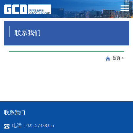
联系我们
首页
>
联系我们
电话：025-57338355