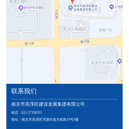
联系我们
南京市高淳区建设发展集团有限公司
电话：025-57338355
地址：南京市高淳区淳溪街道为民路10号5楼