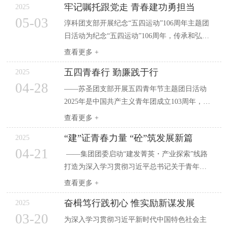
牢记嘱托跟党走 青春建功勇担当
2025
05-03
淳科团支部开展纪念“五四运动”106周年主题团
日活动为纪念“五四运动”106周年，传承和弘
扬“爱国、进步...
查看更多 +
五四青春行 勤廉践于行
2025
04-28
——苏圣团支部开展五四青年节主题团日活动
2025年是中国共产主义青年团成立103周年，是
纪念“五四运动”...
查看更多 +
“建”证青春力量 “砼”筑发展新篇
2025
04-21
——集团团委启动“建发菁英・产业探索”线路
打造为深入学习贯彻习近平总书记关于青年工
作的重要思...
查看更多 +
奋楫笃行践初心 惟实励新谋发展
2025
03-20
为深入学习贯彻习近平新时代中国特色社会主