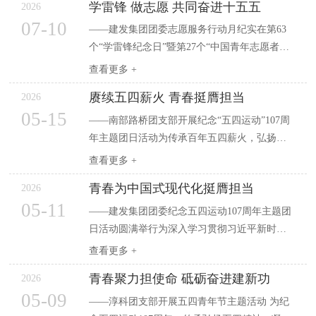
学雷锋 做志愿 共同奋进十五五
2026
07-10
——建发集团团委志愿服务行动月纪实在第63
个“学雷锋纪念日”暨第27个“中国青年志愿者服
务日”来临之际...
查看更多 +
赓续五四薪火 青春挺膺担当
2026
05-15
——南部路桥团支部开展纪念“五四运动”107周
年主题团日活动为传承百年五四薪火，弘扬爱
国主义精神，牢...
查看更多 +
青春为中国式现代化挺膺担当
2026
05-11
——建发集团团委纪念五四运动107周年主题团
日活动圆满举行为深入学习贯彻习近平新时代
中国特色社会主义...
查看更多 +
青春聚力担使命 砥砺奋进建新功
2026
05-09
——淳科团支部开展五四青年节主题活动 为纪