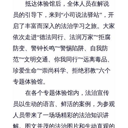
抵达体验馆后，全体人员在解说
员的引导下，来到
“
小司说法驿站
”
，开
启了丰富而深入的法治学习之旅。大家
依次走进
“
德法同行、法润万家
”“
拒腐
防变、警钟长鸣
”“
警惕陷阱、自我防
范
”“
文明交通、你我同行
”“
远离毒品、
珍爱
生命
”“
崇尚科学、拒绝邪教
”
六个
专题体验馆。
在各个专题体验馆内，法治宣传
员以生动的语言、鲜活的案例，为参观
人员带来了一场场精彩的法治知识讲
解。图文并茂的法治图片和生动直观的