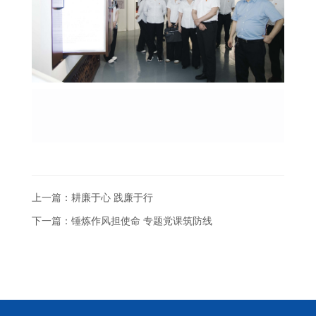
上一篇：耕廉于心 践廉于行
下一篇：锤炼作风担使命 专题党课筑防线